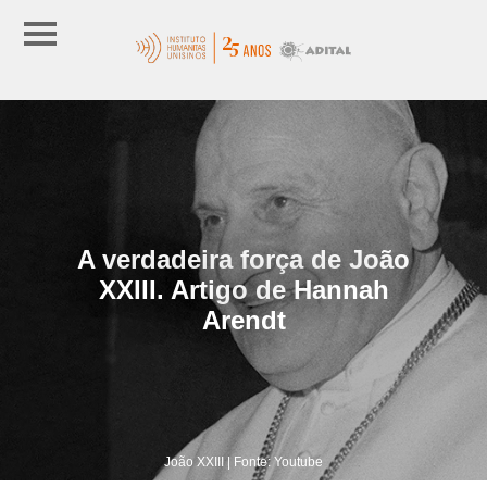
A verdadeira força de João
XXIII. Artigo de Hannah
Arendt
João XXIII | Fonte: Youtube