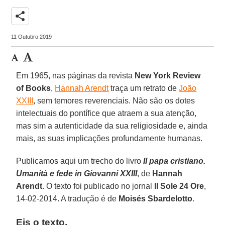
share
11 Outubro 2019
Em 1965, nas páginas da revista
New York Review
of Books
,
Hannah Arendt
traça um retrato de
João
XXIII
, sem temores reverenciais. Não são os dotes
intelectuais do pontífice que atraem a sua atenção,
mas sim a autenticidade da sua religiosidade e, ainda
mais, as suas implicações profundamente humanas.
Publicamos aqui um trecho do livro
Il papa cristiano.
Umanità e fede in Giovanni XXIII
, de
Hannah
Arendt
. O texto foi publicado no jornal
Il Sole 24 Ore
,
14-02-2014. A tradução é de
Moisés Sbardelotto
.
Eis o texto.