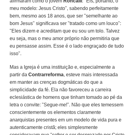
afirmaram como o jovem
Roncalli
: "Eis, portanto, o
meu modelo: Jesus Cristo", sabendo perfeitamente
bem, mesmo aos 18 anos, que ser "semelhante ao
bom Jesus" significava ser "tratado como um louco":
"Eles dizem e acreditam que eu sou um tolo. Talvez
eu seja, mas o meu amor próprio não permitiria que
eu pensasse assim. Esse é o lado engraçado de tudo
isso".
Mas a Igreja é uma instituição e, especialmente a
partir da
Contrarreforma
, esteve mais interessada
em manter as crenças dogmáticas do que a
simplicidade da fé. Ela não favoreceu a carreira
eclesiástica de homens que tinham tomado ao pé da
letra o convite: "Segue-me!". Não que eles temessem
conscientemente os elementos claramente
anarquistas presentes em um modelo de vida pura e
autenticamente cristã; eles simplesmente
consideravam que "sofrer e ser desprezado por Cristo