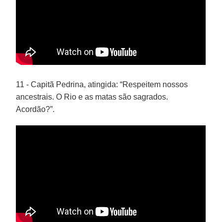
11 - Capitã Pedrina, atingida: “Respeitem nossos
ancestrais. O Rio e as matas são sagrados.
Acordão?”.