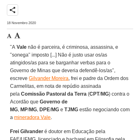
share
18 Novembro 2020
"A
Vale
não é parceira, é criminosa, assassina, e
"sonega" imposto [...] Não é justo usar os/as
atingidos/as para se barganhar verbas para o
Governo de Minas que deveria defendê-los/as",
escreve
Gilvander Moreira
, frei e padre da Ordem dos
Carmelitas, em nota de repúdio assinada
pela
Comissão Pastoral da Terra
(
CPT
/
MG
) contra o
Acordão que
Governo de
MG
,
MP
/
MG
,
DPE
/
MG
e
TJMG
estão negociando com
a
mineradora Vale
.
Frei Gilvander
é doutor em Educação pela
FAE/UFMG, licenciado e bacharel em Filosofia pela