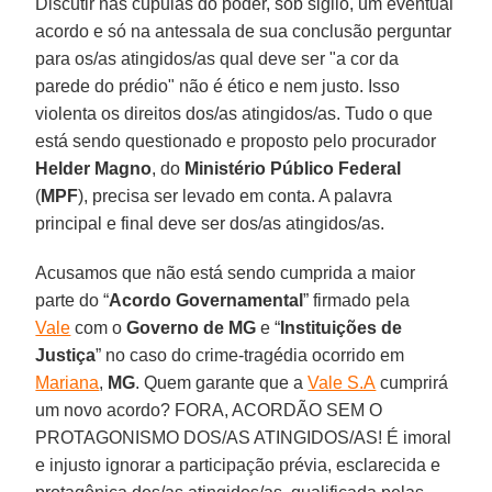
Discutir nas cúpulas do poder, sob sigilo, um eventual
acordo e só na antessala de sua conclusão perguntar
para os/as atingidos/as qual deve ser "a cor da
parede do prédio" não é ético e nem justo. Isso
violenta os direitos dos/as atingidos/as. Tudo o que
está sendo questionado e proposto pelo procurador
Helder
Magno
, do
Ministério Público Federal
(
MPF
), precisa ser levado em conta. A palavra
principal e final deve ser dos/as atingidos/as.
Acusamos que não está sendo cumprida a maior
parte do “
Acordo Governamental
” firmado pela
Vale
com o
Governo de MG
e “
Instituições de
Justiça
” no caso do crime-tragédia ocorrido em
Mariana
,
MG
. Quem garante que a
Vale S.A
cumprirá
um novo acordo? FORA, ACORDÃO SEM O
PROTAGONISMO DOS/AS ATINGIDOS/AS! É imoral
e injusto ignorar a participação prévia, esclarecida e