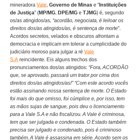
mineradora
Vale
,
Governo de Minas
e “
Instituições
de Justiça
” (
MP/MG
,
DPE/MG
e
TJMG
) é, segundo
os/as atingidos/as,
“acordão, negociata, é leiloar os
direitos dos/as atingidos/as, é sentença de morte
”.
Acordos secretos, velados e obscuros afrontam a
democracia e implicam em tolerar a cumplicidade do
judiciário moroso para julgar a ré
Vale
S.A
reincidente. Eis alguns trechos dos
pronunciamentos dos/as atingidos:
“Fora, ACORDÃO
que, se aprovado, passará um trator por cima dos
direitos dos/as atingidos/as!” “Com este acordo vocês
estão assinando nossa sentença de morte. O Estado
foi mais do que omisso, foi cúmplice e, por isso, tem
as mãos sujas de sangue, pois deu o licenciamento
para a Vale S.A e não fiscalizou. A Vale é criminosa,
tem que ser julgada e condenada. O Estado também
precisa ser julgado e condenado, pois é criminoso
também. A Vale é assassina em série. Acordo sem os