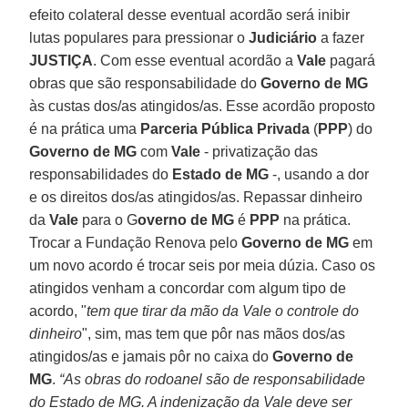
efeito colateral desse eventual acordão será inibir
lutas populares para pressionar o
Judiciário
a fazer
JUSTIÇA
. Com esse eventual acordão a
Vale
pagará
obras que são responsabilidade do
Governo de MG
às custas dos/as atingidos/as. Esse acordão proposto
é na prática uma
Parceria Pública Privada
(
PPP
) do
Governo de MG
com
Vale
- privatização das
responsabilidades do
Estado de MG
-, usando a dor
e os direitos dos/as atingidos/as. Repassar dinheiro
da
Vale
para o G
overno de MG
é
PPP
na prática.
Trocar a Fundação Renova pelo
Governo de MG
em
um novo acordo é trocar seis por meia dúzia. Caso os
atingidos venham a concordar com algum tipo de
acordo, "
tem que tirar da mão da Vale o controle do
dinheiro
", sim, mas tem que pôr nas mãos dos/as
atingidos/as e jamais pôr no caixa do
Governo de
MG
.
“As obras do rodoanel são de responsabilidade
do Estado de MG. A indenização da Vale deve ser