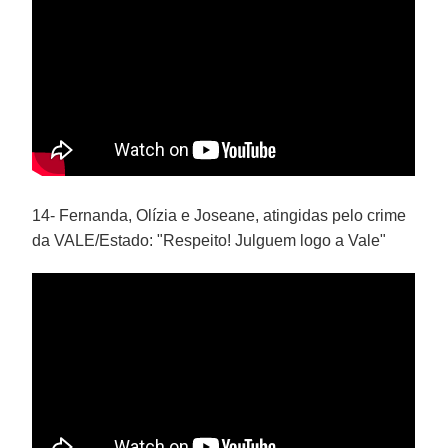
14- Fernanda, Olízia e Joseane, atingidas pelo crime
da VALE/Estado: "Respeito! Julguem logo a Vale"