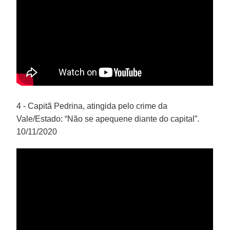
4 - Capitã Pedrina, atingida pelo crime da
Vale/Estado: “Não se apequene diante do capital”.
10/11/2020