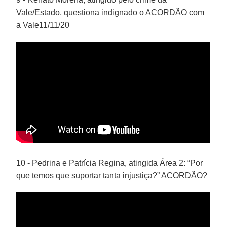
Vale/Estado, questiona indignado o ACORDÃO com
a Vale11/11/20
10 - Pedrina e Patrícia Regina, atingida Área 2: “Por
que temos que suportar tanta injustiça?” ACORDÃO?