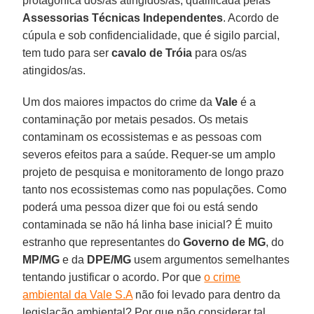
protagônica dos/as atingidos/as, qualificada pelas
Assessorias Técnicas Independentes
. Acordo de
cúpula e sob confidencialidade, que é sigilo parcial,
tem tudo para ser
cavalo de Tróia
para os/as
atingidos/as.
Um dos maiores impactos do crime da
Vale
é a
contaminação por metais pesados. Os metais
contaminam os ecossistemas e as pessoas com
severos efeitos para a saúde. Requer-se um amplo
projeto de pesquisa e monitoramento de longo prazo
tanto nos ecossistemas como nas populações. Como
poderá uma pessoa dizer que foi ou está sendo
contaminada se não há linha base inicial? É muito
estranho que representantes do
Governo de
MG
, do
MP/MG
e da
DPE/MG
usem argumentos semelhantes
tentando justificar o acordo. Por que
o crime
ambiental da Vale S.A
não foi levado para dentro da
legislação ambiental? Por que não considerar tal