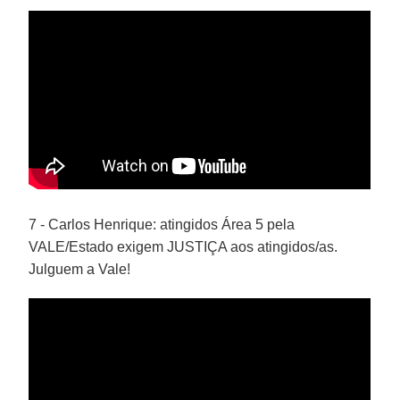
7 - Carlos Henrique: atingidos Área 5 pela
VALE/Estado exigem JUSTIÇA aos atingidos/as.
Julguem a Vale!