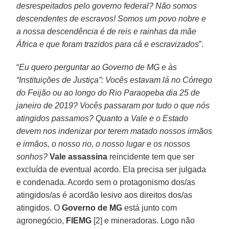
desrespeitados pelo governo federal? Não somos
descendentes de escravos! Somos um povo nobre e
a nossa descendência é de reis e rainhas da mãe
África e que foram trazidos para cá e escravizados
”.
“
Eu quero perguntar ao Governo de MG e às
“Instituições de Justiça”: Vocês estavam lá no Córrego
do Feijão ou ao longo do Rio Paraopeba dia 25 de
janeiro de 2019? Vocês passaram por tudo o que nós
atingidos passamos? Quanto a Vale e o Estado
devem nos indenizar por terem matado nossos irmãos
e irmãos, o nosso rio, o nosso lugar e os nossos
sonhos?
Vale assassina
reincidente tem que ser
excluída de eventual acordo. Ela precisa ser julgada
e condenada. Acordo sem o protagonismo dos/as
atingidos/as é acordão lesivo aos direitos dos/as
atingidos. O
Governo de MG
está junto com
agronegócio,
FIEMG
[2] e mineradoras. Logo não