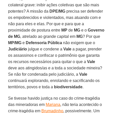
colateral grave: inibir ações coletivas que são mais
potentes? A missão da
DPE/MG
precisa ser defender
os empobrecidos e violentados, mas atuando com e
não para eles e elas. Por que e para que a
proximidade de postura entre
MP
de
MG
e o
Governo
de
MG
, atrelado ao grande capital em
MG
? Por que
MP/MG
e
Defensoria Pública
não exigem que o
Judiciário
julgue e condene a
Vale
a pagar, prender
os assassinos e confiscar o patrimônio que garanta
os recursos necessários para quitar o que a
Vale
deve aos atingidos/as e a toda a sociedade mineira?
Se não for condenada pelo judiciário, a
Vale
continuará explorando, enrolando e sacrificando os
territórios, povos e toda a
biodiversidade
.
Se tivesse havido justiça no caso do crime-tragédia
das mineradoras em
Mariana
, não teria acontecido o
crime-tragédia em
Brumadinho
, possivelmente. Um