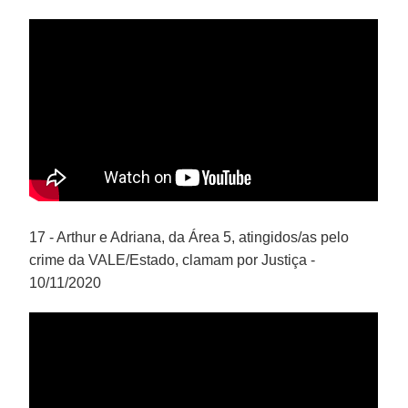
17 - Arthur e Adriana, da Área 5, atingidos/as pelo
crime da VALE/Estado, clamam por Justiça -
10/11/2020