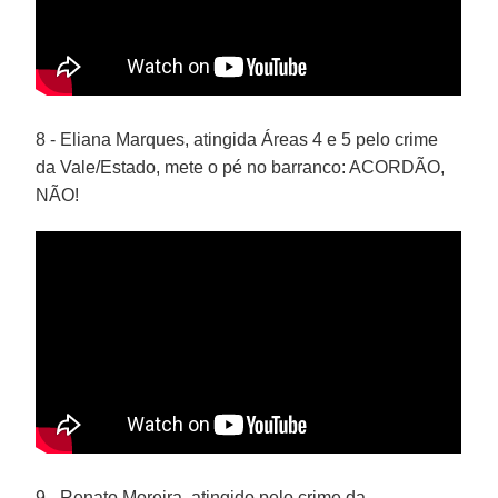
8 - Eliana Marques, atingida Áreas 4 e 5 pelo crime
da Vale/Estado, mete o pé no barranco: ACORDÃO,
NÃO!
9 - Renato Moreira, atingido pelo crime da