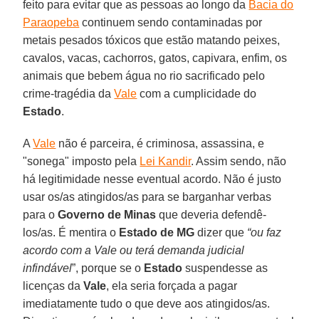
feito para evitar que as pessoas ao longo da
Bacia do
Paraopeba
continuem sendo contaminadas por
metais pesados tóxicos que estão matando peixes,
cavalos, vacas, cachorros, gatos, capivara, enfim, os
animais que bebem água no rio sacrificado pelo
crime-tragédia da
Vale
com a cumplicidade do
Estado
.
A
Vale
não é parceira, é criminosa, assassina, e
"sonega" imposto pela
Lei Kandir
. Assim sendo, não
há legitimidade nesse eventual acordo. Não é justo
usar os/as atingidos/as para se barganhar verbas
para o
Governo de Minas
que deveria defendê-
los/as. É mentira o
Estado de MG
dizer que
“ou faz
acordo com a Vale ou terá demanda judicial
infindável
”, porque se o
Estado
suspendesse as
licenças da
Vale
, ela seria forçada a pagar
imediatamente tudo o que deve aos atingidos/as.