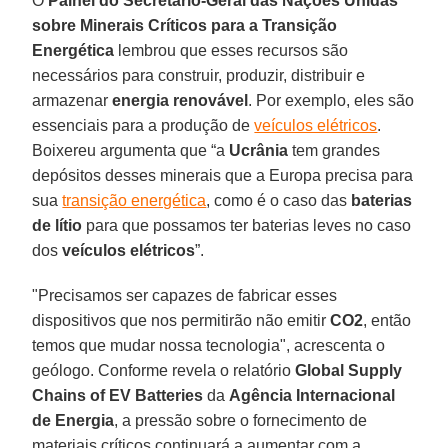
O
Painel do Secretário-Geral das Nações Unidas
sobre Minerais Críticos para a Transição
Energética
lembrou que esses recursos são
necessários para construir, produzir, distribuir e
armazenar
energia renovável
. Por exemplo, eles são
essenciais para a produção de
veículos elétricos
.
Boixereu argumenta que “a
Ucrânia
tem grandes
depósitos desses minerais que a Europa precisa para
sua
transição energética
, como é o caso das
baterias
de lítio
para que possamos ter baterias leves no caso
dos
veículos elétricos
”.
"Precisamos ser capazes de fabricar esses
dispositivos que nos permitirão não emitir
CO2
, então
temos que mudar nossa tecnologia", acrescenta o
geólogo. Conforme revela o relatório
Global Supply
Chains of EV Batteries
da
Agência Internacional
de Energia
, a pressão sobre o fornecimento de
materiais críticos continuará a aumentar com a