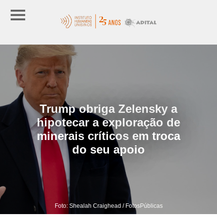
Trump obriga Zelensky a
hipotecar a exploração de
minerais críticos em troca
do seu apoio
Foto: Shealah Craighead / FotosPúblicas