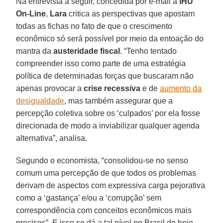
Na entrevista a seguir, concedida por e-mail à
IHU
On-Line
,
Lara
critica as perspectivas que apostam
todas as fichas no fato de que o crescimento
econômico só será possível por meio da entoação do
mantra da
austeridade fiscal
. “Tenho tentado
compreender isso como parte de uma estratégia
política de determinadas forças que buscaram não
apenas provocar a
crise recessiva
e de
aumento da
desigualdade
, mas também assegurar que a
percepção coletiva sobre os ‘culpados’ por ela fosse
direcionada de modo a inviabilizar qualquer agenda
alternativa”, analisa.
Segundo o economista, “consolidou-se no senso
comum uma percepção de que todos os problemas
derivam de aspectos com expressiva carga pejorativa
como a ‘gastança’ e/ou a ‘corrupção’ sem
correspondência com conceitos econômicos mais
precisos”. E isso se dá a tal nível no Brasil de hoje