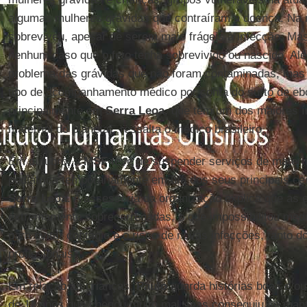
algumas mulheres grávidas que contraíram a doença. Na m
sobreviveu, apesar de serem mais frágeis à infecção. Mas
nenhum caso que o feto tenha sobrevivido ou nascido. A
problema das grávidas que não foram contaminadas, ma
tipo de acompanhamento médico por conta do surto de ebo
principalmente em
Serra Leoa
, que tem um dos maiores í
maternal do planeta”, ressalta o médico brasileiro.
Em outubro, a
MSF
teve de suspender serviços de mater
pediátrica temporariamente em um dos seus principais ce
Serra Leoa
. A assessoria da organização explica que as 
extremamente sobrecarregadas, o que impossibilitou med
para evitar contágio e o risco de novas infecções, tanto 
profissionais.
Em relação às crianças,
Paulo
guarda histórias boas e ou
de 11 anos que chegou muito mal, mas conseguiu se mant