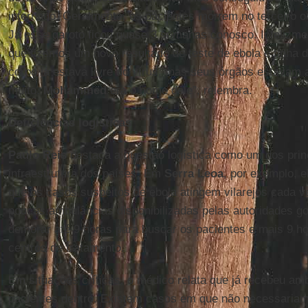
internado. Geralmente, os pacientes morrem no terceiro ou
Já esse garoto ficou quase 3 semanas conosco. Infelizme
que fizemos um novo resultado de teste de ebola e tinha 
corpo já estava livre do vírus, mas seus órgãos estavam 
muito.
Mohammed
era o nome dele”, relembra.
Deficiências logísticas
Paulo Reis
destaca a questão logística como um dos prin
infraestrutura dos países. Em
Serra Leoa
, por exemplo, 
que os casos suspeitos de ebola atingem vilarejos cada v
poucas ambulâncias disponibilizadas pelas autoridades 
demorar até 9 horas para buscar os pacientes e mais 9 ho
centros de tratamento.
Em situações críticas, o médico relata que já recebeu am
pacientes dentro. Existem casos em que não necessariam