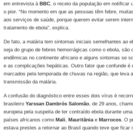
em entrevista à
BBC
, o receio da população em notificar
o pior. “No momento em que as pessoas têm febre, muitas
aos serviços de saúde, porque querem evitar serem inter
tratamento de ebola", explica.
De fato, a malária tem sintomas iniciais semelhantes ao 
seja do grupo de febres hemorrágicas como o ebola, são 
endêmicas no continente africano e alguns sintomas se s
e as complicações hepáticas. Outro fator que confunde é
marcados pela temporada de chuvas na região, que leva a
transmissão da malária.
A confusão do diagnóstico entre esses dois vírus é recorr
brasileiro
Yarssan Dambrós Salomão
, de 29 anos, cham
europeia pela suspeita de ter contraído ebola durante um
países africanos como
Mali
,
Mauritânia
e
Marrocos
. O p
estava prestes a retornar ao Brasil quando teve que ficar