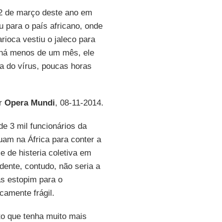
2 de março deste ano em
iu para o país africano, onde
rioca vestiu o jaleco para
 há menos de um mês, ele
ia do vírus, poucas horas
or
Opera Mundi
, 08-11-2014.
e 3 mil funcionários da
am na África para conter a
e de histeria coletiva em
ente, contudo, não seria a
as estopim para o
amente frágil.
to que tenha muito mais