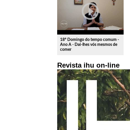
play_circle_outline
18º Domingo do tempo comum -
Ano A - Dai-lhes vós mesmos de
comer
Revista ihu on-line