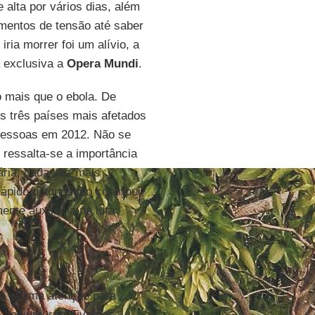
alta por vários dias, além
entos de tensão até saber
ria morrer foi um alívio, a
a exclusiva a
Opera Mundi
.
 mais que o ebola. De
os três países mais afetados
l pessoas em 2012. Não se
 ressalta-se a importância
ária, cada vez mais
rápido diagnóstico contribui
nte auxiliaria na luta
o
chama atenção para
l conjuntura. “Tivemos