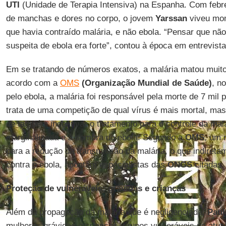
UTI
(Unidade de Terapia Intensiva) na Espanha. Com febre 
de manchas e dores no corpo, o jovem
Yarssan
viveu mom
que havia contraído malária, e não ebola. “Pensar que não i
suspeita de ebola era forte”, contou à época em entrevist
Em se tratando de números exatos, a malária matou muito
acordo com a
OMS
(Organização Mundial de Saúde)
, n
pelo ebola, a malária foi responsável pela morte de 7 mi
trata de uma competição de qual vírus é mais mortal, mas
de também incentivar o tratamento para o controle da mal
marginalizada e à sombra do ebola. Segundo a
OMS
, um 
para a redução da transmissão da malária, o que indiretame
contra o ebola, apontam especialistas das
ONGS
citadas.
Proteção de vulneráveis: grávidas e crianças
Além da propagação da malária que é negligenciada,
Paul
mulheres grávidas e crianças, grupos vulneráveis na atua