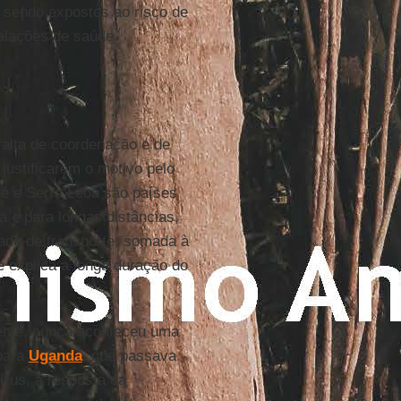
sendo expostos ao risco de
talações de saúde
falta de coordenação e de
justificarem o motivo pelo
né e Serra Leoa são países
a e para longas distâncias,
idade de transporte, somada à
e explica a longa duração do
nente, nunca aconteceu uma
 para
Uganda
, que passava
írus, a resposta da