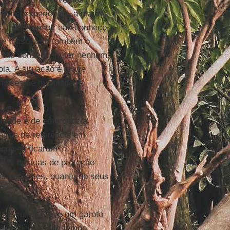
inha experiência, a maioria
, infelizmente, não conheço
lém disso, tem também o
s não conseguem ter nenhum
la. A situação é grave
ndices de mortalidade
nidade e de emergência
ntros de referência em
equipes ficaram
idas básicas de proteção
dos pacientes, quanto de seus
tras ruins. “Teve um garoto
er e ficou muito tempo