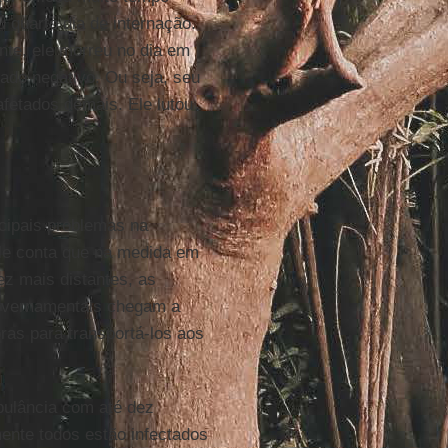
 quarto dia de internação.
nte, ele morreu no dia em
dado negativo. Ou seja, seu
afetados demais. Ele lutou
cipais problemas na
ele conta que na medida em
ez mais distantes, as
governamentais chegam a
ras para transportá-los aos
bulância com até dez
ente todos estão infectados