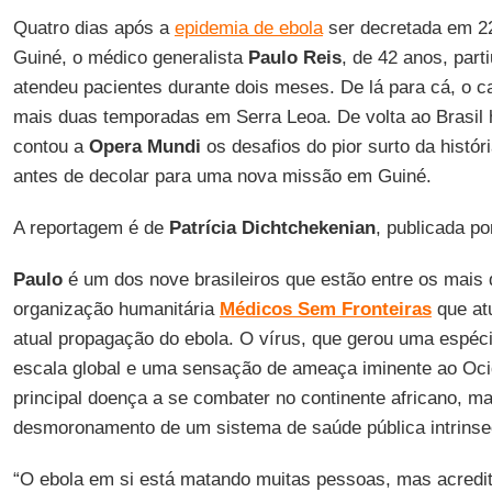
Quatro dias após a
epidemia de ebola
ser decretada em 2
Guiné, o médico generalista
Paulo Reis
, de 42 anos, part
atendeu pacientes durante dois meses. De lá para cá, o ca
mais duas temporadas em Serra Leoa. De volta ao Brasil
contou a
Opera Mundi
os desafios do pior surto da histór
antes de decolar para uma nova missão em Guiné.
A reportagem é de
Patrícia Dichtchekenian
, publicada p
Paulo
é um dos nove brasileiros que estão entre os mais d
organização humanitária
Médicos Sem Fronteiras
que atu
atual propagação do ebola. O vírus, que gerou uma espéci
escala global e uma sensação de ameaça iminente ao Ocid
principal doença a se combater no continente africano, m
desmoronamento de um sistema de saúde pública intrinsec
“O ebola em si está matando muitas pessoas, mas acredi