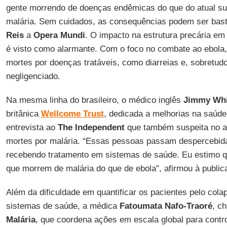
gente morrendo de doenças endêmicas do que do atual sur
malária. Sem cuidados, as consequências podem ser bast
Reis
a
Opera Mundi
. O impacto na estrutura precária em
é visto como alarmante. Com o foco no combate ao ebola
mortes por doenças tratáveis, como diarreias e, sobretudo
negligenciado.
Na mesma linha do brasileiro, o médico inglês
Jimmy Whi
britânica
Wellcome Trust
, dedicada a melhorias na saúde
entrevista ao
The Independent
que também suspeita no a
mortes por malária. “Essas pessoas passam despercebida
recebendo tratamento em sistemas de saúde. Eu estimo q
que morrem de malária do que de ebola", afirmou à public
Além da dificuldade em quantificar os pacientes pelo col
sistemas de saúde, a médica
Fatoumata Nafo-Traoré
, c
Malária
, que coordena ações em escala global para contr