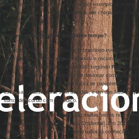
com ebola (mas sim com malária, por exemplo) e acabam 
contágio durante as longas jornadas até chegarem às ins
disponíveis.
Por que essa epidemia dura tanto tempo?
Situações como as narradas pelo brasileiro evidenciam a 
recursos em nível municipal, estadual e nacional, além de 
qual esse surto dura tanto na região: segundo
Paulo
, Gui
cuja população tem o hábito de se deslocar com frequênci
seja para comércio , seja para visita de parentes. A facil
escassa infraestrutura, sem dúvidas, é um dos fatores qu
surto, de acordo com o médico.
“Apesar de o ebola ter acontecido muitas vezes no conti
epidemia nessa região [da África Ocidental]. Em 2012,fui
por mais um surto de ebola. Como todos já conheciam o v