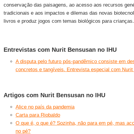
conservação das paisagens, ao acesso aos recursos gen
tradicionais e aos impactos e dilemas das novas biotecno
livros e produz jogos com temas biológicos para crianças.
Entrevistas com Nurit Bensusan no IHU
A disputa pelo futuro pós-pandêmico consiste em d
concretos e tangíveis. Entrevista especial com Nuri
Artigos com Nurit Bensusan no IHU
Alice no país da pandemia
Carta para Riobaldo
O que é, o que é? Sozinha, não para em pé, mas ac
no pé?