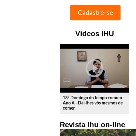
Vídeos IHU
play_circle_outline
18º Domingo do tempo comum -
Ano A - Dai-lhes vós mesmos de
comer
Revista ihu on-line