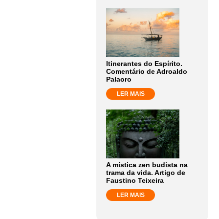
Itinerantes do Espírito.
Comentário de Adroaldo
Palaoro
LER MAIS
A mística zen budista na
trama da vida. Artigo de
Faustino Teixeira
LER MAIS