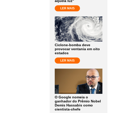
aquela luz"
LER MAIS
Ciclone-bomba deve
provocar ventania em oito
estados
LER MAIS
O Google nomeia o
ganhador do Prêmio Nobel
Demis Hassabis como
cientista-chefe