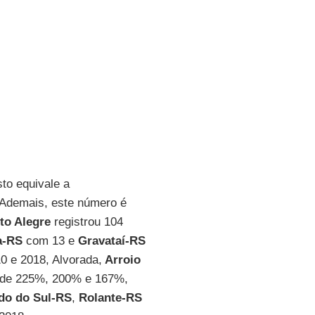
to equivale a
 Ademais, este número é
to Alegre
registrou 104
a-RS
com 13 e
Gravataí-RS
0 e 2018, Alvorada,
Arroio
 de 225%, 200% e 167%,
do do Sul-RS
,
Rolante-RS