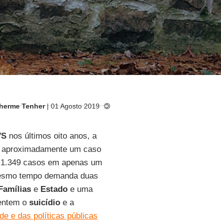
lherme Tenher
| 01 Agosto 2019
VS
nos últimos oito anos, a
u aproximadamente um caso
u 1.349 casos em apenas um
 mesmo tempo demanda duas
Famílias
e
Estado
e uma
entem o
suicídio
e a
de e das políticas públicas