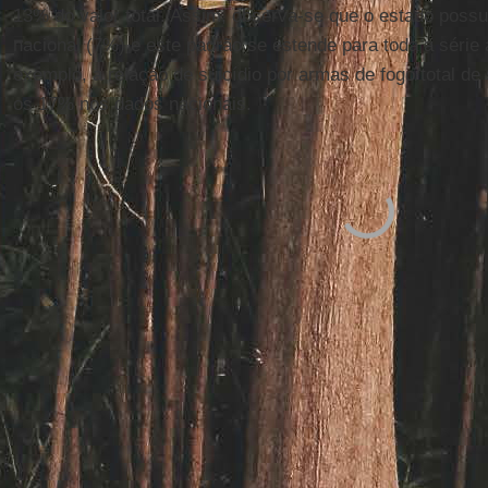
13% do valor total. Assim, observa-se que o estado poss
nacional (7%) e este padrão se estende para toda a série
exemplo, a relação de suicídio por armas de fogo/total de
os 17% nos dados nacionais.