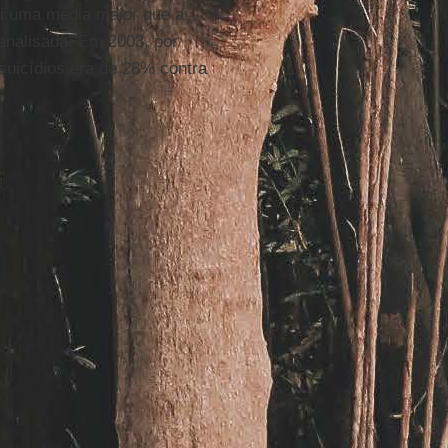
ui uma média maior que a
 analisada. Em 2003, por
 suicídios era de 28% contra