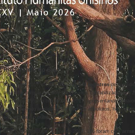
Rio Grande do Sul
No ano de 2017, o estado teve
1.349 registros
de suicídi
maior se comparado aos 1.035 casos contabilizados em 2
aumentou 15% no biênio 2016-2017, apresentando a maior
todo o período analisado. Em termos absolutos, houve u
um ano para o outro.
Dos 1.349 registros do ano de 2017, 176 foram com
arma 