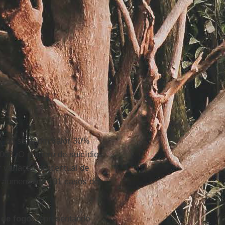
o, ou seja, um valor 30%
003. O número de suicídios
 variação percentual de
m aumento de 181 casos de
de fogo
, representando